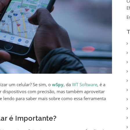
C
E
E
T
izar um celular? Se sim, o
wSpy
, da
WT Software
, é a
ar dispositivos com precisão, mas também aproveitar
ue lendo para saber mais sobre como essa ferramenta
lar é Importante?