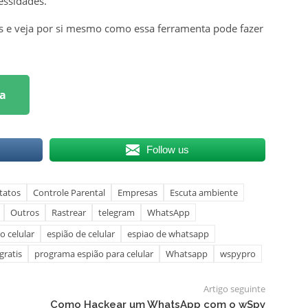
essidades.
s e veja por si mesmo como essa ferramenta pode fazer
a
Follow us
tatos
Controle Parental
Empresas
Escuta ambiente
Outros
Rastrear
telegram
WhatsApp
o celular
espião de celular
espiao de whatsapp
gratis
programa espião para celular
Whatsapp
wspypro
Artigo seguinte
Como Hackear um WhatsApp com o wSpy