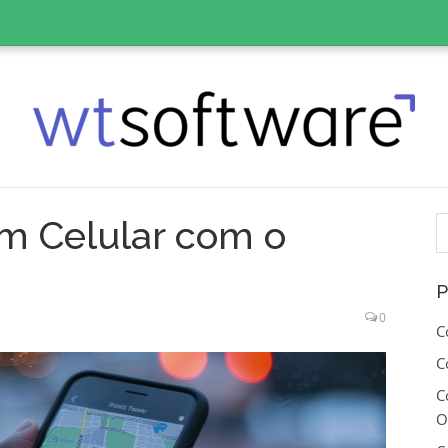
P
m Celular com o
p
P
0
C
C
C
O