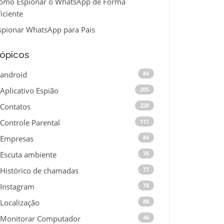
omo Espionar o WhatsApp de Forma
ficiente
spionar WhatsApp para Pais
ópicos
android
84
Aplicativo Espião
205
Contatos
220
Controle Parental
111
Empresas
84
Escuta ambiente
76
Histórico de chamadas
77
Instagram
78
Localização
88
Monitorar Computador
46