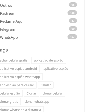
Outros
95
Rastrear
138
Reclame Aqui
17
telegram
69
WhatsApp
157
ags
achar celular gratis
aplicativo de espião
aplicativo espiao android
aplicativo espião
aplicativo espião whatsapp
app espião para celular
Celular
celular espião
Clonar
clonar celular
clonar gratis
clonar whatsapp
clonar whatsapp a distancia