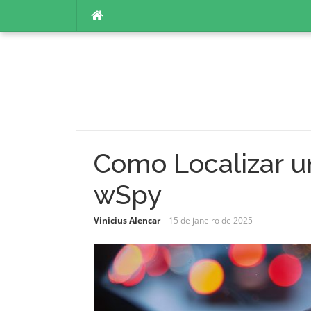
Pular
para
o
conteúdo
Como Localizar u
wSpy
Vinicius Alencar
15 de janeiro de 2025