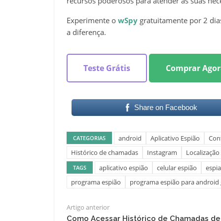
recursos poderosos para atender às suas nec
Experimente o
wSpy
gratuitamente por 2 dia
a diferença.
Teste Grátis
Comprar Agor
Share on Facebook
android
Aplicativo Espião
Con
CATEGORIAS
Histórico de chamadas
Instagram
Localização
aplicativo espião
celular espião
espia
TAGS
programa espião
programa espião para android 
Artigo anterior
Como Acessar Histórico de Chamadas de