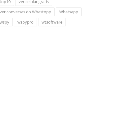
top10
ver celular gratis
ver conversas do WhastApp
Whatsapp
wspy
wspypro
wtsoftware