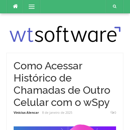
Pular
Menu
para
o
conteúdo
Como Acessar
Histórico de
Chamadas de Outro
Celular com o wSpy
Vinicius Alencar
8 de janeiro de 2025
0