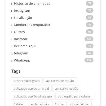
Histórico de chamadas
77
Instagram
78
Localização
88
Monitorar Computador
46
Outros
95
Rastrear
138
Reclame Aqui
17
telegram
69
WhatsApp
157
Tags
achar celular gratis
aplicativo de espião
aplicativo espiao android
aplicativo espião
aplicativo espião whatsapp
app espião para celular
Celular
celular espião
Clonar
clonar celular