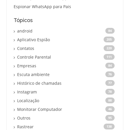
Espionar WhatsApp para Pais
Tópicos
android
84
Aplicativo Espião
205
Contatos
220
Controle Parental
111
Empresas
84
Escuta ambiente
76
Histórico de chamadas
77
Instagram
78
Localização
88
Monitorar Computador
46
Outros
95
Rastrear
138