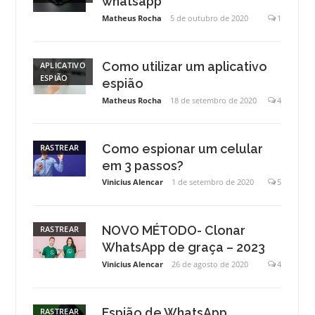
whatsapp
Matheus Rocha
5 de outubro de 2020
1
Como utilizar um aplicativo
APLICATIVO
ESPIÃO
espião
Matheus Rocha
18 de setembro de 2020
4
Como espionar um celular
RASTREAR
em 3 passos?
Vinicius Alencar
1 de setembro de 2020
5
NOVO MÉTODO- Clonar
RASTREAR
WhatsApp de graça – 2023
Vinicius Alencar
26 de agosto de 2020
4
Espião de WhatsApp
RASTREAR