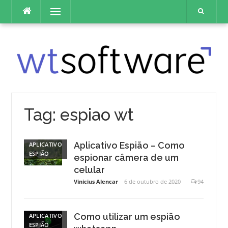
Pular
Menu
para
o
conteúdo
Tag:
espiao wt
Aplicativo Espião – Como
APLICATIVO
ESPIÃO
espionar câmera de um
celular
Vinicius Alencar
6 de outubro de 2020
94
Como utilizar um espião
APLICATIVO
ESPIÃO