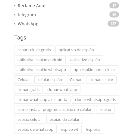
Reclame Aqui
17
telegram
69
WhatsApp
157
Tags
achar celular gratis
aplicativo de espião
aplicativo espiao android
aplicativo espião
aplicativo espião whatsapp
app espião para celular
Celular
celular espião
Clonar
clonar celular
clonar gratis
clonar whatsapp
clonar whatsapp a distancia
clonar whatsapp gratis
como instalar programa espião no celular
espiao
espiao celular
espiao de celular
espiao de whatsapp
espiao wt
Espionar