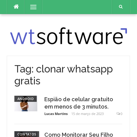
Pular
Menu
para
o
conteúdo
Tag:
clonar whatsapp
gratis
Espião de celular gratuito
ANDROID
em menos de 3 minutos.
Lucas Martins
15 de março de 2023
0
Como Monitorar Seu Filho
CONTATOS