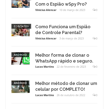
Com o Espião wSpy Pro?
Vinicius Alencar
10 de março de 2023
0
Como Funciona um Espião
CONTATOS
de Controle Parental?
Vinicius Alencar
3 de março de 2023
0
Melhor forma de clonar o
ANDROID
WhatsApp rápido e seguro.
Lucas Martins
22 de fevereiro de 2023
0
Melhor método de clonar um
ANDROID
celular por COMPLETO!
Lucas Martins
26 de outubro de 2022
0