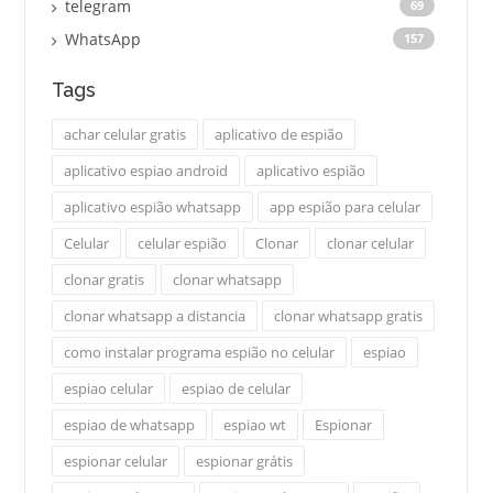
telegram
69
WhatsApp
157
Tags
achar celular gratis
aplicativo de espião
aplicativo espiao android
aplicativo espião
aplicativo espião whatsapp
app espião para celular
Celular
celular espião
Clonar
clonar celular
clonar gratis
clonar whatsapp
clonar whatsapp a distancia
clonar whatsapp gratis
como instalar programa espião no celular
espiao
espiao celular
espiao de celular
espiao de whatsapp
espiao wt
Espionar
espionar celular
espionar grátis