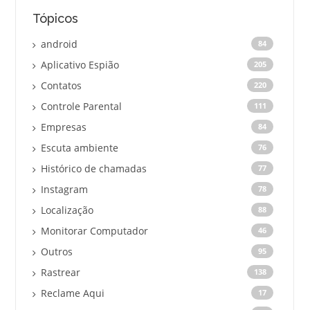
Tópicos
android
84
Aplicativo Espião
205
Contatos
220
Controle Parental
111
Empresas
84
Escuta ambiente
76
Histórico de chamadas
77
Instagram
78
Localização
88
Monitorar Computador
46
Outros
95
Rastrear
138
Reclame Aqui
17