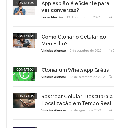
App espião é eficiente para
CONTATOS
ver conversas?
Lucas Martins
19 de outubro de 2022
0
Como Clonar o Celular do
CONTATOS
Meu Filho?
Vinicius Alencar
7 de outubro de 2022
0
Clonar um Whatsapp Grátis
CONTATOS
Vinicius Alencar
13 de setembro de 2022
0
Rastrear Celular: Descubra a
CONTATOS
Localização em Tempo Real
Vinicius Alencar
26 de agosto de 2022
0