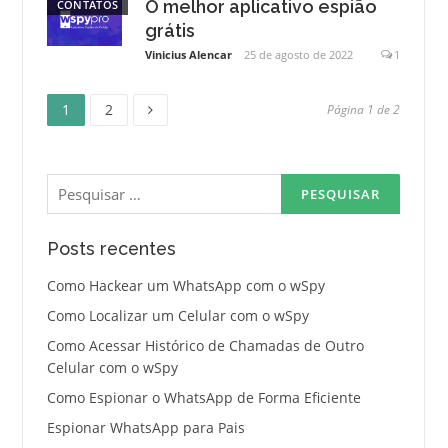
O melhor aplicativo espião
CONTATOS
grátis
Vinicius Alencar
25 de agosto de 2022
1
Página
Página
Paginação
1
2
Página 1 de 2
de
Pesquisar
posts
por:
Posts recentes
Como Hackear um WhatsApp com o wSpy
Como Localizar um Celular com o wSpy
Como Acessar Histórico de Chamadas de Outro
Celular com o wSpy
Como Espionar o WhatsApp de Forma Eficiente
Espionar WhatsApp para Pais