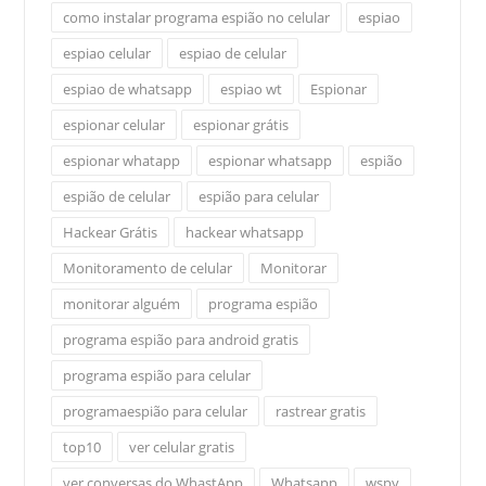
como instalar programa espião no celular
espiao
espiao celular
espiao de celular
espiao de whatsapp
espiao wt
Espionar
espionar celular
espionar grátis
espionar whatapp
espionar whatsapp
espião
espião de celular
espião para celular
Hackear Grátis
hackear whatsapp
Monitoramento de celular
Monitorar
monitorar alguém
programa espião
programa espião para android gratis
programa espião para celular
programaespião para celular
rastrear gratis
top10
ver celular gratis
ver conversas do WhastApp
Whatsapp
wspy