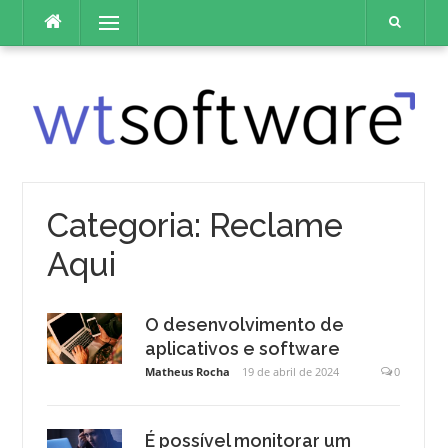
Pular
Menu
para
o
conteúdo
Categoria:
Reclame
Aqui
O desenvolvimento de
aplicativos e software
Matheus Rocha
19 de abril de 2024
0
É possível monitorar um