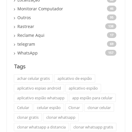
Monitorar Computador
46
Outros
95
Rastrear
138
Reclame Aqui
17
telegram
69
WhatsApp
157
Tags
achar celular gratis
aplicativo de espião
aplicativo espiao android
aplicativo espião
aplicativo espião whatsapp
app espião para celular
Celular
celular espião
Clonar
clonar celular
clonar gratis
clonar whatsapp
clonar whatsapp a distancia
clonar whatsapp gratis