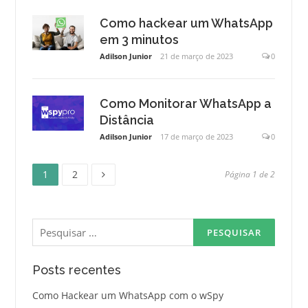
Como hackear um WhatsApp
em 3 minutos
Adilson Junior
21 de março de 2023
0
Como Monitorar WhatsApp a
Distância
Adilson Junior
17 de março de 2023
0
Página
Página
Paginação
1
2
Página 1 de 2
de
Pesquisar
posts
por:
Posts recentes
Como Hackear um WhatsApp com o wSpy