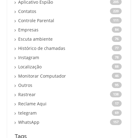
Aplicativo Espião
205
Contatos
220
Controle Parental
111
Empresas
84
Escuta ambiente
76
Histórico de chamadas
77
Instagram
78
Localização
88
Monitorar Computador
46
Outros
95
Rastrear
138
Reclame Aqui
17
telegram
69
WhatsApp
157
Tags