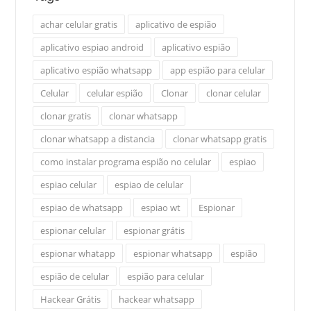
achar celular gratis
aplicativo de espião
aplicativo espiao android
aplicativo espião
aplicativo espião whatsapp
app espião para celular
Celular
celular espião
Clonar
clonar celular
clonar gratis
clonar whatsapp
clonar whatsapp a distancia
clonar whatsapp gratis
como instalar programa espião no celular
espiao
espiao celular
espiao de celular
espiao de whatsapp
espiao wt
Espionar
espionar celular
espionar grátis
espionar whatapp
espionar whatsapp
espião
espião de celular
espião para celular
Hackear Grátis
hackear whatsapp