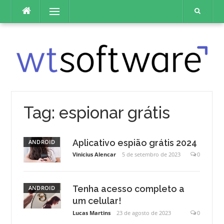
Pular
Menu
para
o
conteúdo
Tag:
espionar grátis
Aplicativo espião grátis 2024
ANDROID
Vinicius Alencar
5 de setembro de 2023
0
Tenha acesso completo a
ANDROID
um celular!
Lucas Martins
23 de agosto de 2023
0