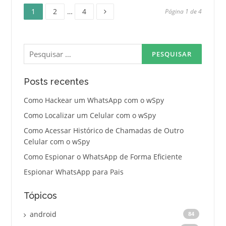
Página
Página
Página
Paginação
1
2
…
4
Página 1 de 4
de
Pesquisar
posts
por:
Posts recentes
Como Hackear um WhatsApp com o wSpy
Como Localizar um Celular com o wSpy
Como Acessar Histórico de Chamadas de Outro
Celular com o wSpy
Como Espionar o WhatsApp de Forma Eficiente
Espionar WhatsApp para Pais
Tópicos
android
84