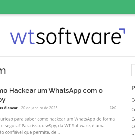
P
am
p
P
o Hackear um WhatsApp com o
py
C
us Alencar
20 de janeiro de 2025
0
C
curioso para saber como hackear um WhatsApp de forma
C
z e segura? Para isso, o wSpy, da WT Software, é uma
O
ão confiável que permite, de...