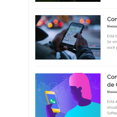
Com
Vinici
Está 
Se si
você p
Com
de 
Vinici
Está 
visua
Softw