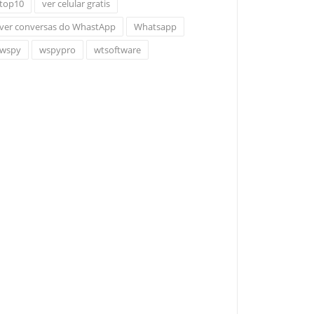
top10
ver celular gratis
ver conversas do WhastApp
Whatsapp
wspy
wspypro
wtsoftware