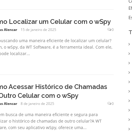
C
E
E
o Localizar um Celular com o wSpy
us Alencar
15 de janeiro de 2025
0
T
buscando uma maneira eficiente de localizar um celular?
m, o wSpy, da WT Software, é a ferramenta ideal. Com ele,
ode localizar...
o Acessar Histórico de Chamadas
Outro Celular com o wSpy
us Alencar
8 de janeiro de 2025
0
em busca de uma maneira eficiente e segura para
lizar o histórico de chamadas de outro celular?A WT
are, com seu aplicativo wSpy, oferece uma...