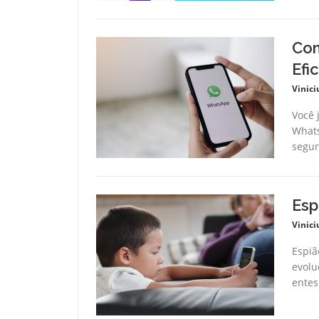
Com
Efi
Vinici
Você 
Whats
segur
Esp
Vinici
Espiã
evolu
entes