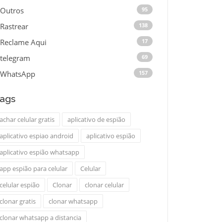
Outros
95
Rastrear
138
Reclame Aqui
17
telegram
69
WhatsApp
157
ags
achar celular gratis
aplicativo de espião
aplicativo espiao android
aplicativo espião
aplicativo espião whatsapp
app espião para celular
Celular
celular espião
Clonar
clonar celular
clonar gratis
clonar whatsapp
clonar whatsapp a distancia