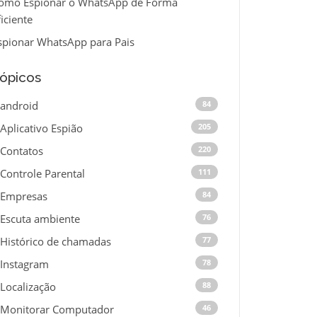
omo Espionar o WhatsApp de Forma
ficiente
spionar WhatsApp para Pais
ópicos
android
84
Aplicativo Espião
205
Contatos
220
Controle Parental
111
Empresas
84
Escuta ambiente
76
Histórico de chamadas
77
Instagram
78
Localização
88
Monitorar Computador
46