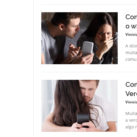
Com
o w
Vinici
A dúv
muita
comun
Com
Ver
Vinici
Muita
a ver
algo 