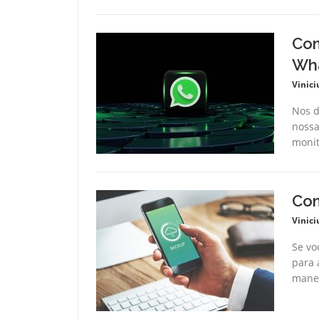
Com
Wha
Vinici
Nos d
nossa
monit
Com
Vinici
Se vo
para 
manei