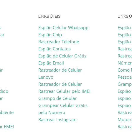
LINKS ÚTEIS
LINKS Ú
S
Espião Celular Whatsapp
Espião
lar
Espião Chip
Espião
Rastreador Telefone
Espião
Espião Contatos
Rastre
Espião de Celular Grátis
Rastrea
Espião Email
Númer
ar
Rastreador de Celular
Como R
Lenovo
Pessoa
Rastreador de Celular
Grampo
rdido
Rastrear Celular pelo IMEI
Espião 
ar
Grampo de Celular
Espião
Grampear Celular Grátis
Espião
mbiente
pelo Numero
Rastre
Rastrear Instagram
Motoro
ar EMEI
Rastrea