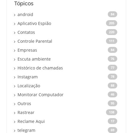
Tópicos
android
84
Aplicativo Espião
205
Contatos
220
Controle Parental
111
Empresas
84
Escuta ambiente
76
Histórico de chamadas
77
Instagram
78
Localização
88
Monitorar Computador
46
Outros
95
Rastrear
138
Reclame Aqui
17
telegram
69