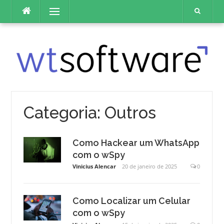
Pular
Menu
para
o
conteúdo
Categoria:
Outros
Como Hackear um WhatsApp
com o wSpy
Vinicius Alencar
20 de janeiro de 2025
0
Como Localizar um Celular
com o wSpy