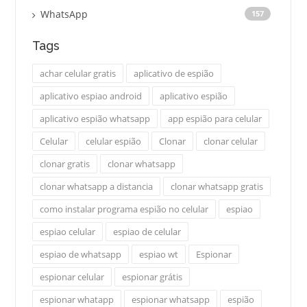
WhatsApp
157
Tags
achar celular gratis
aplicativo de espião
aplicativo espiao android
aplicativo espião
aplicativo espião whatsapp
app espião para celular
Celular
celular espião
Clonar
clonar celular
clonar gratis
clonar whatsapp
clonar whatsapp a distancia
clonar whatsapp gratis
como instalar programa espião no celular
espiao
espiao celular
espiao de celular
espiao de whatsapp
espiao wt
Espionar
espionar celular
espionar grátis
espionar whatapp
espionar whatsapp
espião