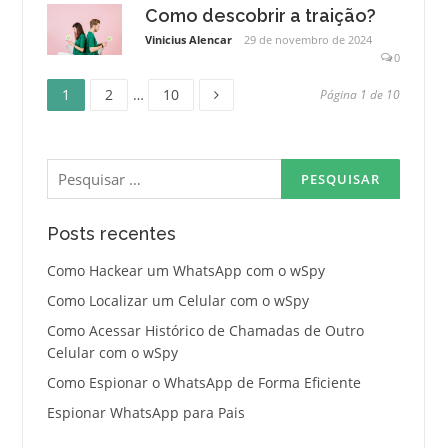
Como descobrir a traição?
Vinicius Alencar
29 de novembro de 2024
0
Página
Página
Página
Paginação
1
2
…
10
Página 1 de 10
de
Pesquisar
posts
por:
Posts recentes
Como Hackear um WhatsApp com o wSpy
Como Localizar um Celular com o wSpy
Como Acessar Histórico de Chamadas de Outro
Celular com o wSpy
Como Espionar o WhatsApp de Forma Eficiente
Espionar WhatsApp para Pais