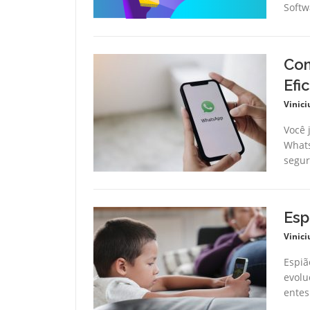
Softw
Com
Efi
Vinici
Você 
Whats
segur
Esp
Vinici
Espiã
evolu
entes