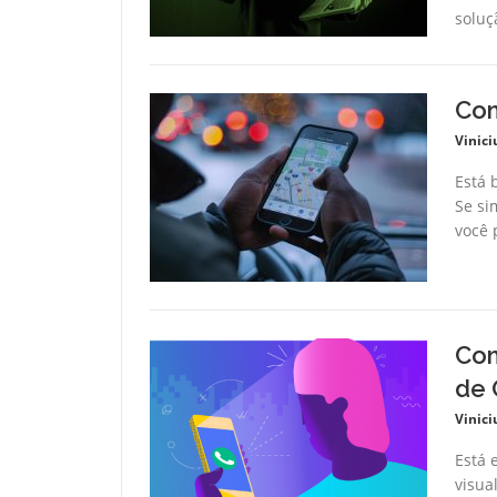
soluç
Com
Vinici
Está 
Se si
você p
Com
de 
Vinici
Está 
visua