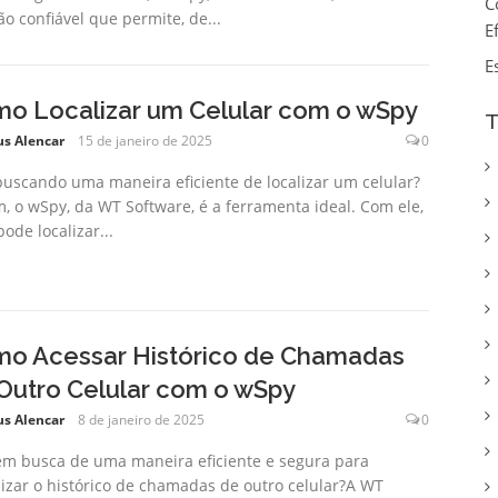
C
ão confiável que permite, de...
E
E
o Localizar um Celular com o wSpy
T
us Alencar
15 de janeiro de 2025
0
buscando uma maneira eficiente de localizar um celular?
m, o wSpy, da WT Software, é a ferramenta ideal. Com ele,
ode localizar...
o Acessar Histórico de Chamadas
Outro Celular com o wSpy
us Alencar
8 de janeiro de 2025
0
em busca de uma maneira eficiente e segura para
lizar o histórico de chamadas de outro celular?A WT