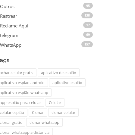
Outros
95
Rastrear
138
Reclame Aqui
17
telegram
69
WhatsApp
157
ags
achar celular gratis
aplicativo de espião
aplicativo espiao android
aplicativo espião
aplicativo espião whatsapp
app espião para celular
Celular
celular espião
Clonar
clonar celular
clonar gratis
clonar whatsapp
clonar whatsapp a distancia