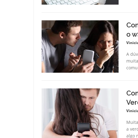
Com
o w
Vinici
A dúv
muita
comun
Com
Ver
Vinici
Muita
a ver
algo 