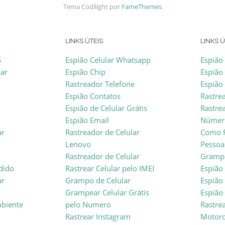
Tema Codilight por
FameThemes
LINKS ÚTEIS
LINKS Ú
S
Espião Celular Whatsapp
Espião
lar
Espião Chip
Espião
Rastreador Telefone
Espião
Espião Contatos
Rastre
Espião de Celular Grátis
Rastrea
Espião Email
Númer
ar
Rastreador de Celular
Como R
Lenovo
Pessoa
Rastreador de Celular
Grampo
rdido
Rastrear Celular pelo IMEI
Espião 
ar
Grampo de Celular
Espião
Grampear Celular Grátis
Espião
mbiente
pelo Numero
Rastre
Rastrear Instagram
Motoro