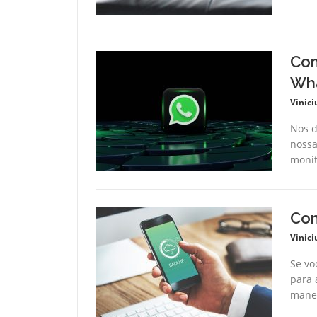
Com
Wha
Vinici
Nos d
nossa
monit
Com
Vinici
Se vo
para 
manei