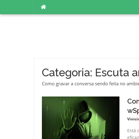
Pular
para
o
conteúdo
Categoria:
Escuta 
Como gravar a conversa sendo feita no ambie
Com
wS
Vinici
Está 
efica