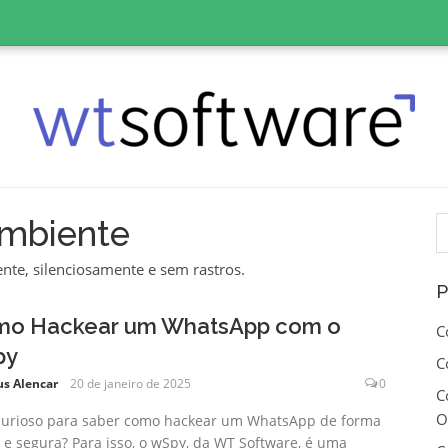
P
ambiente
p
nte, silenciosamente e sem rastros.
P
o Hackear um WhatsApp com o
C
py
C
us Alencar
20 de janeiro de 2025
0
C
O
curioso para saber como hackear um WhatsApp de forma
z e segura? Para isso, o wSpy, da WT Software, é uma