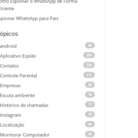
omo Espionar o WhatsApp de Forma
ficiente
spionar WhatsApp para Pais
ópicos
android
84
Aplicativo Espião
205
Contatos
220
Controle Parental
111
Empresas
84
Escuta ambiente
76
Histórico de chamadas
77
Instagram
78
Localização
88
Monitorar Computador
46