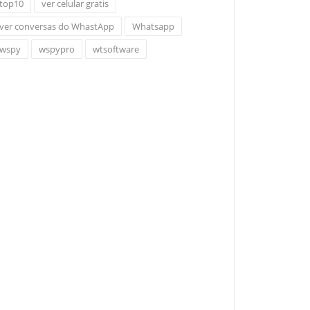
top10
ver celular gratis
ver conversas do WhastApp
Whatsapp
wspy
wspypro
wtsoftware