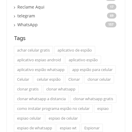
Reclame Aqui
17
telegram
69
WhatsApp
157
Tags
achar celular gratis
aplicativo de espião
aplicativo espiao android
aplicativo espião
aplicativo espião whatsapp
app espião para celular
Celular
celular espião
Clonar
clonar celular
clonar gratis
clonar whatsapp
clonar whatsapp a distancia
clonar whatsapp gratis
como instalar programa espião no celular
espiao
espiao celular
espiao de celular
espiao de whatsapp
espiao wt
Espionar