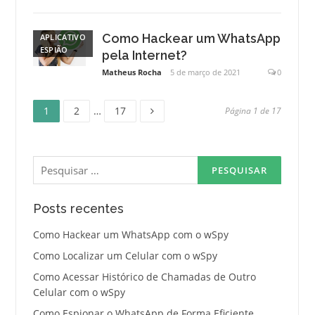
Como Hackear um WhatsApp
APLICATIVO
ESPIÃO
pela Internet?
Matheus Rocha
5 de março de 2021
0
Página
Página
Página
Paginação
1
2
…
17
Página 1 de 17
de
Pesquisar
posts
por:
Posts recentes
Como Hackear um WhatsApp com o wSpy
Como Localizar um Celular com o wSpy
Como Acessar Histórico de Chamadas de Outro
Celular com o wSpy
Como Espionar o WhatsApp de Forma Eficiente