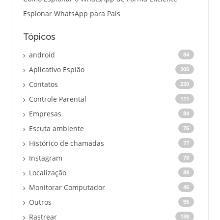
Espionar WhatsApp para Pais
Tópicos
android
84
Aplicativo Espião
205
Contatos
220
Controle Parental
111
Empresas
84
Escuta ambiente
76
Histórico de chamadas
77
Instagram
78
Localização
88
Monitorar Computador
46
Outros
95
Rastrear
138