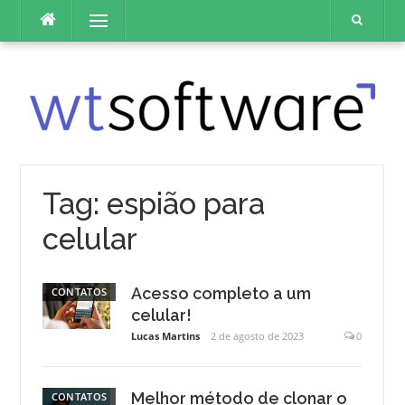
Pular
Menu
para
o
conteúdo
Tag:
espião para
celular
Acesso completo a um
CONTATOS
celular!
Lucas Martins
2 de agosto de 2023
0
Melhor método de clonar o
CONTATOS