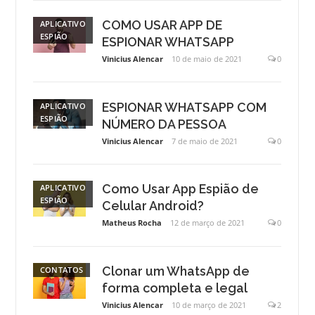
COMO USAR APP DE
APLICATIVO
ESPIÃO
ESPIONAR WHATSAPP
Vinicius Alencar
10 de maio de 2021
0
ESPIONAR WHATSAPP COM
APLICATIVO
ESPIÃO
NÚMERO DA PESSOA
Vinicius Alencar
7 de maio de 2021
0
Como Usar App Espião de
APLICATIVO
ESPIÃO
Celular Android?
Matheus Rocha
12 de março de 2021
0
Clonar um WhatsApp de
CONTATOS
forma completa e legal
Vinicius Alencar
10 de março de 2021
2