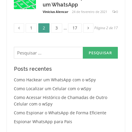
um WhatsApp
Vinicius Alencar
24 de fevereiro de 2021
0
Página
Página
Página
Página
Paginação
1
2
3
…
17
Página 2 de 17
de
Pesquisar
posts
por:
Posts recentes
Como Hackear um WhatsApp com o wSpy
Como Localizar um Celular com o wSpy
Como Acessar Histórico de Chamadas de Outro
Celular com o wSpy
Como Espionar o WhatsApp de Forma Eficiente
Espionar WhatsApp para Pais