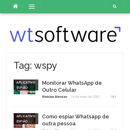
Pular
Menu
para
o
conteúdo
Tag:
wspy
Monitorar WhatsApp de
APLICATIVO
ESPIÃO
Outro Celular
Vinicius Alencar
14 de maio de 2021
4
Como espiar Whatsapp de
APLICATIVO
ESPIÃO
outra pessoa