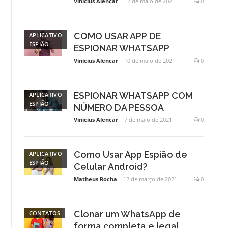
Vinicius Alencar
12 de maio de 2021
0
COMO USAR APP DE
APLICATIVO
ESPIÃO
ESPIONAR WHATSAPP
Vinicius Alencar
10 de maio de 2021
0
ESPIONAR WHATSAPP COM
APLICATIVO
ESPIÃO
NÚMERO DA PESSOA
Vinicius Alencar
7 de maio de 2021
0
Como Usar App Espião de
APLICATIVO
ESPIÃO
Celular Android?
Matheus Rocha
12 de março de 2021
0
Clonar um WhatsApp de
CONTATOS
forma completa e legal