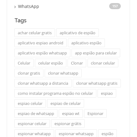
WhatsApp
157
Tags
achar celular gratis
aplicativo de espião
aplicativo espiao android
aplicativo espião
aplicativo espião whatsapp
app espião para celular
Celular
celular espião
Clonar
clonar celular
clonar gratis
clonar whatsapp
clonar whatsapp a distancia
clonar whatsapp gratis
como instalar programa espião no celular
espiao
espiao celular
espiao de celular
espiao de whatsapp
espiao wt
Espionar
espionar celular
espionar grátis
espionar whatapp
espionar whatsapp
espião