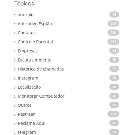
Tópicos
android
84
Aplicativo Espião
205
Contatos
220
Controle Parental
111
Empresas
84
Escuta ambiente
76
Histórico de chamadas
77
Instagram
78
Localização
88
Monitorar Computador
46
Outros
95
Rastrear
138
Reclame Aqui
17
telegram
69