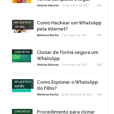
Vinicius Alencar
10 de março de 2021
2
Como Hackear um WhatsApp
APLICATIVO
ESPIÃO
pela Internet?
Matheus Rocha
5 de março de 2021
0
Clonar de forma segura um
CONTATOS
WhatsApp
Vinicius Alencar
3 de março de 2021
0
Como Espionar o WhatsApp
APLICATIVO
ESPIÃO
do Filho?
Matheus Rocha
26 de fevereiro de 2021
0
Procedimento para clonar
CONTATOS