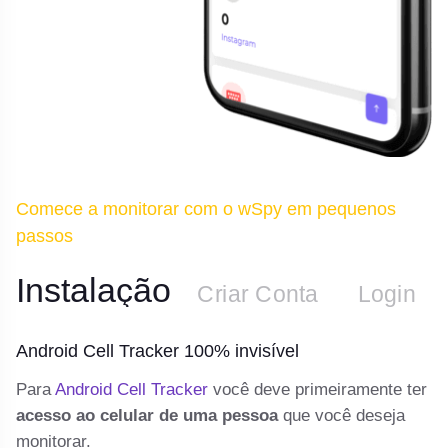
Comece a monitorar com o wSpy em pequenos
passos
Instalação
n
Criar Conta
Login
Android Cell Tracker 100% invisível
A
 e
Para
Android Cell Tracker
você deve primeiramente ter
De
acesso ao celular de uma pessoa
que você deseja
te
monitorar.
e