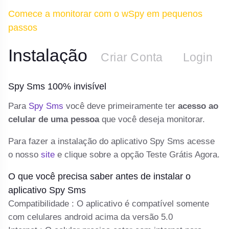
Comece a monitorar com o wSpy em pequenos
passos
Instalação
n
Criar Conta
Login
Spy Sms 100% invisível
S
 e
Para
Spy Sms
você deve primeiramente ter
acesso ao
De
y
celular de uma pessoa
que você deseja monitorar.
te
e
Para fazer a instalação do aplicativo Spy Sms acesse
o 
a
o nosso
site
e clique sobre a opção Teste Grátis Agora.
In
O que você precisa saber antes de instalar o
C
aplicativo Spy Sms
vá
Compatibilidade : O aplicativo é compatível somente
Se
com celulares android acima da versão 5.0