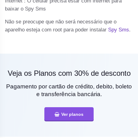
n
Internet : O celular precisa estar com internet para
baixar o Spy Sms
Não se preocupe que não será necessário que o
aparelho esteja com root para poder instalar
Spy Sms
.
Veja os Planos com 30% de desconto
Pagamento por cartão de crédito, debito, boleto
e transferência bancária.
Ver planos