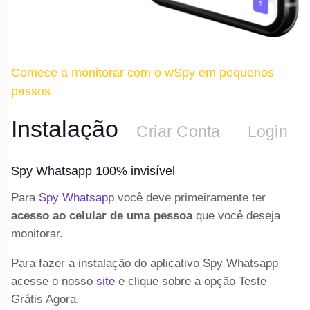
Comece a monitorar com o wSpy em pequenos
passos
Instalação
n
Criar Conta
Login
Spy Whatsapp 100% invisível
S
 e
Para
Spy Whatsapp
você deve primeiramente ter
De
y
acesso ao celular de uma pessoa
que você deseja
te
monitorar.
e
o 
o
Para fazer a instalação do aplicativo Spy Whatsapp
In
.
acesse o nosso
site
e clique sobre a opção Teste
Grátis Agora.
C