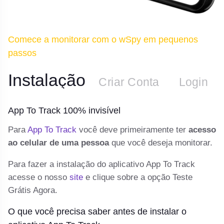
Comece a monitorar com o wSpy em pequenos
passos
Instalação
n
Criar Conta
Login
App To Track 100% invisível
A
 e
Para
App To Track
você deve primeiramente ter
acesso
De
p
ao celular de uma pessoa
que você deseja monitorar.
te
e
Para fazer a instalação do aplicativo App To Track
o 
acesse o nosso
site
e clique sobre a opção Teste
In
.
Grátis Agora.
C
O que você precisa saber antes de instalar o
vá