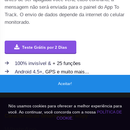
mensagem não será enviada para o painel do App To
Track. O envio de dados depende da internet do celular
monitorado.
Teste Grátis por 2 Dias
100% invisível &
+ 25 funções
Android 4.5+,
GPS e muito mais...
Aceitar!
Nós usamos cookies para oferecer a melhor experiência para
você. Ao continuar, você concorda com a nossa
POLÍTICA DE
Características detalhadas do wSpy
COOKIE.
WhatsApp