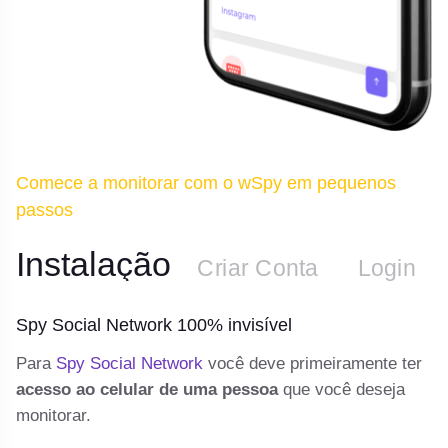
Comece a monitorar com o wSpy em pequenos
passos
Instalação
n
Criar Conta
Login
Spy Social Network 100% invisível
S
 e
Para
Spy Social Network
você deve primeiramente ter
De
y
acesso ao celular de uma pessoa
que você deseja
te
monitorar.
e
o 