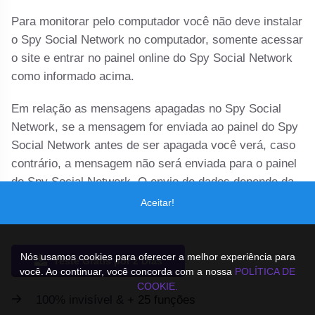
Para monitorar pelo computador você não deve instalar
o Spy Social Network no computador, somente acessar
o site e entrar no painel online do Spy Social Network
como informado acima.
Em relação as mensagens apagadas no Spy Social
Network, se a mensagem for enviada ao painel do Spy
Social Network antes de ser apagada você verá, caso
contrário, a mensagem não será enviada para o painel
do Spy Social Network. O envio de dados depende da
internet do celular monitorado.
Aceitar!
Nós usamos cookies para oferecer a melhor experiência para
Teste Grátis por 2 Dias
você. Ao continuar, você concorda com a nossa
POLÍTICA DE
COOKIE.
100% invisível &
+ 25 funções