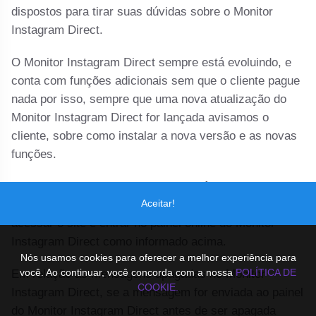
dispostos para tirar suas dúvidas sobre o Monitor
Instagram Direct.
O Monitor Instagram Direct sempre está evoluindo, e
conta com funções adicionais sem que o cliente pague
nada por isso, sempre que uma nova atualização do
Monitor Instagram Direct for lançada avisamos o
cliente, sobre como instalar a nova versão e as novas
funções.
Para monitorar pelo computador você não deve instalar
Aceitar!
o Monitor Instagram Direct no computador, somente
acessar o site e entrar no painel online do Monitor
Instagram Direct como informado acima.
Nós usamos cookies para oferecer a melhor experiência para
você. Ao continuar, você concorda com a nossa
POLÍTICA DE
Em relação as mensagens apagadas no Monitor
COOKIE.
Instagram Direct, se a mensagem for enviada ao painel
do Monitor Instagram Direct antes de ser apagada