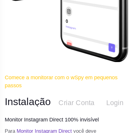
Comece a monitorar com o wSpy em pequenos
passos
Instalação
n
Criar Conta
Login
Monitor Instagram Direct 100% invisível
M
 e
Para
Monitor Instagram Direct
você deve
De