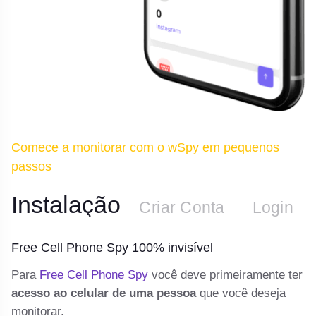
Comece a monitorar com o wSpy em pequenos
passos
Instalação
n
Criar Conta
Login
Free Cell Phone Spy 100% invisível
F
 e
Para
Free Cell Phone Spy
você deve primeiramente ter
De
ee
acesso ao celular de uma pessoa
que você deseja
te
monitorar.
e