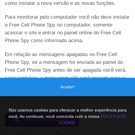
como instalar a nova versão e as novas funções.
Para monitorar pelo computador você não deve instalar
o Free Cell Phone Spy no computador, somente
acessar o site e entrar no painel online do Free Cell
Phone Spy como informado acima.
Em relação as mensagens apagadas no Free Cell
Phone Spy, se a mensagem for enviada ao painel do
Free Cell Phone Spy antes de ser apagada você verá,
caso contrário, a mensagem não será enviada para o
painel do Free Cell Phone Spy. O envio de dados
Aceitar!
depende da internet do celular monitorado.
Nós usamos cookies para oferecer a melhor experiência para
você. Ao continuar, você concorda com a nossa
POLÍTICA DE
Teste Grátis por 2 Dias
COOKIE.