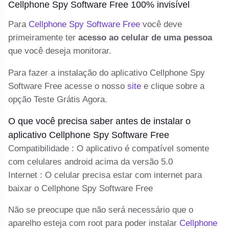
Cellphone Spy Software Free 100% invisível
C
Para
Cellphone Spy Software Free
você deve
De
primeiramente ter
acesso ao celular de uma pessoa
te
 e
que você deseja monitorar.
e
o 
Para fazer a instalação do aplicativo Cellphone Spy
F
Software Free acesse o nosso
site
e clique sobre a
no
opção Teste Grátis Agora.
C
um
O que você precisa saber antes de instalar o
Se
aplicativo Cellphone Spy Software Free
F
Compatibilidade : O aplicativo é compatível somente
s
com celulares android acima da versão 5.0
Internet : O celular precisa estar com internet para
baixar o Cellphone Spy Software Free
Não se preocupe que não será necessário que o
aparelho esteja com root para poder instalar
Cellphone