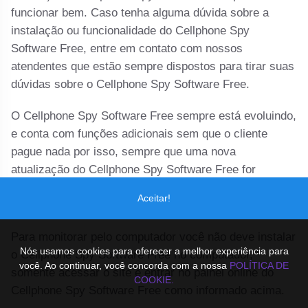
funcionar bem. Caso tenha alguma dúvida sobre a
instalação ou funcionalidade do Cellphone Spy
Software Free, entre em contato com nossos
atendentes que estão sempre dispostos para tirar suas
dúvidas sobre o Cellphone Spy Software Free.
O Cellphone Spy Software Free sempre está evoluindo,
e conta com funções adicionais sem que o cliente
pague nada por isso, sempre que uma nova
atualização do Cellphone Spy Software Free for
lançada avisamos o cliente, sobre como instalar a
Aceitar!
nova versão e as novas funções.
Para monitorar pelo computador você não deve instalar
Nós usamos cookies para oferecer a melhor experiência para
o Cellphone Spy Software Free no computador,
você. Ao continuar, você concorda com a nossa
POLÍTICA DE
somente acessar o site e entrar no painel online do
COOKIE.
Cellphone Spy Software Free como informado acima.