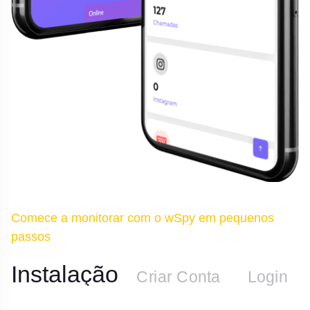
Comece a monitorar com o wSpy em pequenos
passos
Instalação
n
Criar Conta
Login