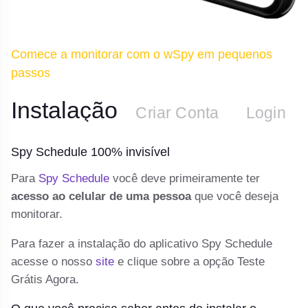
Comece a monitorar com o wSpy em pequenos
passos
Instalação
n
Criar Conta
Login
Spy Schedule 100% invisível
S
 e
Para
Spy Schedule
você deve primeiramente ter
De
y
acesso ao celular de uma pessoa
que você deseja
te
monitorar.
e
o 
Para fazer a instalação do aplicativo Spy Schedule
In
.
acesse o nosso
site
e clique sobre a opção Teste
Grátis Agora.
C
vá