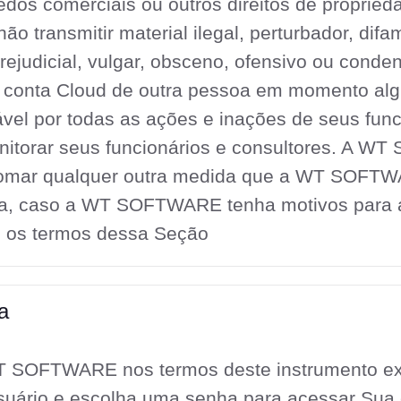
dos comerciais ou outros direitos de proprieda
 não transmitir material ilegal, perturbador, difa
prejudicial, vulgar, obsceno, ofensivo ou conde
conta Cloud de outra pessoa em momento algu
vel por todas as ações e inações de seus func
nitorar seus funcionários e consultores. A W
 tomar qualquer outra medida que a WT SOFTWAR
da, caso a WT SOFTWARE tenha motivos para a
u os termos dessa Seção
a
WT SOFTWARE nos termos deste instrumento e
suário e escolha uma senha para acessar Sua c