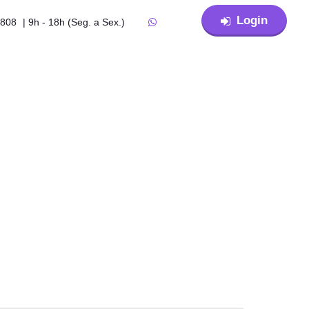
Login
4808
| 9h - 18h (Seg. a Sex.)