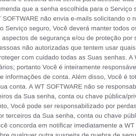
nda que a senha escolhida para o Serviço se
 SOFTWARE não envia e-mails solicitando o n
 o Serviço seguro, Você deverá manter todos 
e aspectos de segurança e/ou de proteção por s
essoas não autorizadas que tentem usar quais
proteger com cuidado todas as Suas senhas
ios; portanto Você é inteiramente responsáve
e informações de conta. Além disso, Você é to
 Sua conta. A WT SOFTWARE não se responsabil
eiros da Sua senha, conta ou chave pública/pr
to, Você pode ser responsabilizado por perd
or terceiros da Sua senha, conta ou chave públ
cê concorda em notificar imediatamente a W
bre qualquer outra suspeita de quebra de seg