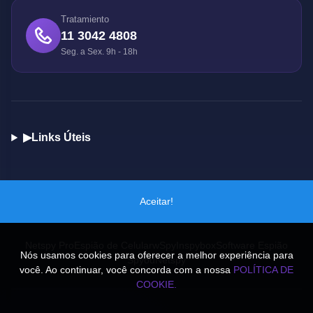
Tratamiento
11 3042 4808
Seg. a Sex. 9h - 18h
▶
Links Úteis
Aceitar!
Sitios Socios
Netspy Pro
Espião de Celular
wSpy
Inspybox
Software Espião
Nós usamos cookies para oferecer a melhor experiência para
Spyou
Netspy
você. Ao continuar, você concorda com a nossa
POLÍTICA DE
COOKIE.