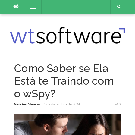
Pular
Menu
para
o
conteúdo
Como Saber se Ela
Está te Traindo com
o wSpy?
Vinicius Alencar
4 de dezembro de 2024
0