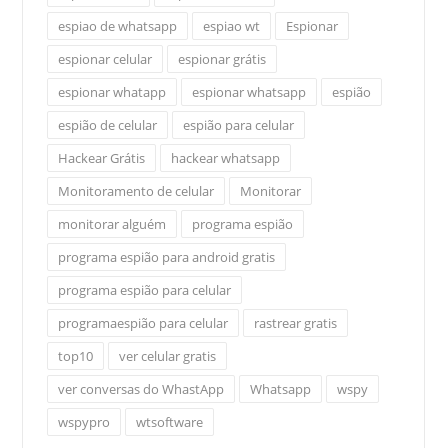
espiao de whatsapp
espiao wt
Espionar
espionar celular
espionar grátis
espionar whatapp
espionar whatsapp
espião
espião de celular
espião para celular
Hackear Grátis
hackear whatsapp
Monitoramento de celular
Monitorar
monitorar alguém
programa espião
programa espião para android gratis
programa espião para celular
programaespião para celular
rastrear gratis
top10
ver celular gratis
ver conversas do WhastApp
Whatsapp
wspy
wspypro
wtsoftware