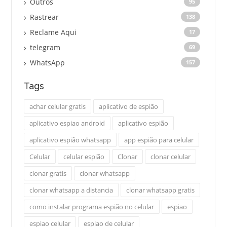
Outros
95
Rastrear
138
Reclame Aqui
17
telegram
69
WhatsApp
157
Tags
achar celular gratis
aplicativo de espião
aplicativo espiao android
aplicativo espião
aplicativo espião whatsapp
app espião para celular
Celular
celular espião
Clonar
clonar celular
clonar gratis
clonar whatsapp
clonar whatsapp a distancia
clonar whatsapp gratis
como instalar programa espião no celular
espiao
espiao celular
espiao de celular