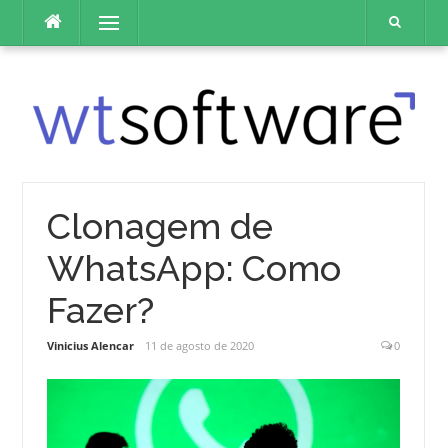
Pular
Menu
para
o
conteúdo
Clonagem de
WhatsApp: Como
Fazer?
Vinicius Alencar
11 de agosto de 2020
0