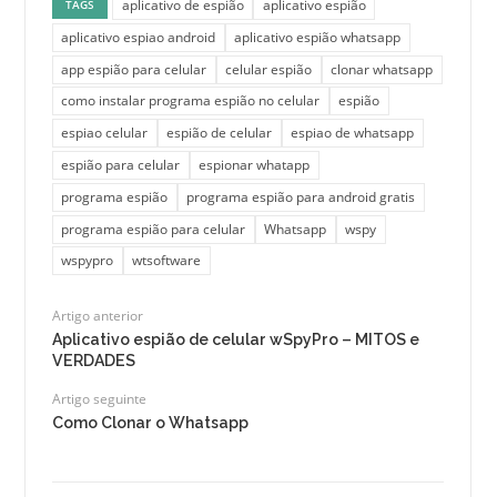
aplicativo de espião
aplicativo espião
TAGS
aplicativo espiao android
aplicativo espião whatsapp
app espião para celular
celular espião
clonar whatsapp
como instalar programa espião no celular
espião
espiao celular
espião de celular
espiao de whatsapp
espião para celular
espionar whatapp
programa espião
programa espião para android gratis
programa espião para celular
Whatsapp
wspy
wspypro
wtsoftware
Artigo anterior
Aplicativo espião de celular wSpyPro – MITOS e
VERDADES
Artigo seguinte
Como Clonar o Whatsapp