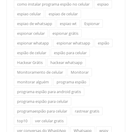
como instalar programa espião no celular
espiao
espiao celular
espiao de celular
espiao de whatsapp
espiao wt
Espionar
espionar celular
espionar grátis
espionar whatapp
espionar whatsapp
espião
espião de celular
espião para celular
Hackear Grátis
hackear whatsapp
Monitoramento de celular
Monitorar
monitorar alguém
programa espião
programa espião para android gratis
programa espião para celular
programaespião para celular
rastrear gratis
top10
ver celular gratis
ver conversas do WhastApp
Whatsapp
wspy