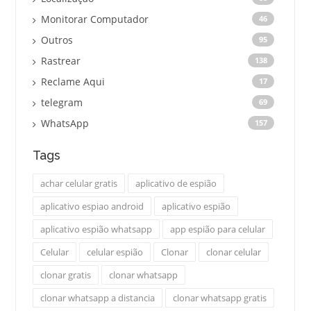
Monitorar Computador
46
Outros
95
Rastrear
138
Reclame Aqui
17
telegram
69
WhatsApp
157
Tags
achar celular gratis
aplicativo de espião
aplicativo espiao android
aplicativo espião
aplicativo espião whatsapp
app espião para celular
Celular
celular espião
Clonar
clonar celular
clonar gratis
clonar whatsapp
clonar whatsapp a distancia
clonar whatsapp gratis