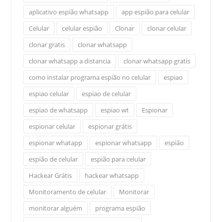
aplicativo espião whatsapp
app espião para celular
Celular
celular espião
Clonar
clonar celular
clonar gratis
clonar whatsapp
clonar whatsapp a distancia
clonar whatsapp gratis
como instalar programa espião no celular
espiao
espiao celular
espiao de celular
espiao de whatsapp
espiao wt
Espionar
espionar celular
espionar grátis
espionar whatapp
espionar whatsapp
espião
espião de celular
espião para celular
Hackear Grátis
hackear whatsapp
Monitoramento de celular
Monitorar
monitorar alguém
programa espião