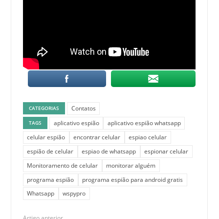
Contatos
CATEGORIAS
aplicativo espião
aplicativo espião whatsapp
TAGS
celular espião
encontrar celular
espiao celular
espião de celular
espiao de whatsapp
espionar celular
Monitoramento de celular
monitorar alguém
programa espião
programa espião para android gratis
Whatsapp
wspypro
Artigo anterior