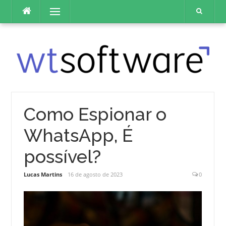
Pular
Menu
para
o
conteúdo
Como Espionar o
WhatsApp, É
possível?
Lucas Martins
16 de agosto de 2023
0