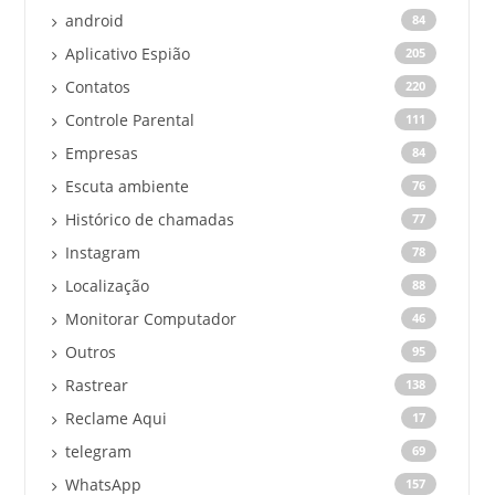
android
84
Aplicativo Espião
205
Contatos
220
Controle Parental
111
Empresas
84
Escuta ambiente
76
Histórico de chamadas
77
Instagram
78
Localização
88
Monitorar Computador
46
Outros
95
Rastrear
138
Reclame Aqui
17
telegram
69
WhatsApp
157