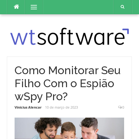
Pular
Menu
para
o
conteúdo
Como Monitorar Seu
Filho Com o Espião
wSpy Pro?
Vinicius Alencar
10 de março de 2023
0