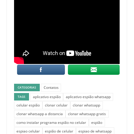
Contatos
CATEGORIAS
aplicativo espião
aplicativo espião whatsapp
TAGS
celular espião
clonar celular
clonar whatsapp
clonar whatsapp a distancia
clonar whatsapp gratis
como instalar programa espião no celular
espião
espiao celular
espião de celular
espiao de whatsapp