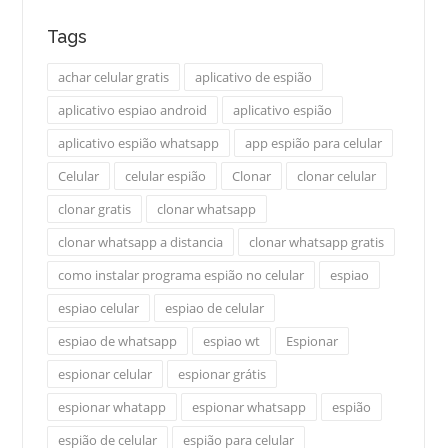
Tags
achar celular gratis
aplicativo de espião
aplicativo espiao android
aplicativo espião
aplicativo espião whatsapp
app espião para celular
Celular
celular espião
Clonar
clonar celular
clonar gratis
clonar whatsapp
clonar whatsapp a distancia
clonar whatsapp gratis
como instalar programa espião no celular
espiao
espiao celular
espiao de celular
espiao de whatsapp
espiao wt
Espionar
espionar celular
espionar grátis
espionar whatapp
espionar whatsapp
espião
espião de celular
espião para celular