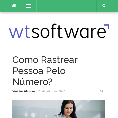
Pular
Menu
para
o
conteúdo
Como Rastrear
Pessoa Pelo
Número?
Vinicius Alencar
23 de julho de 2022
0