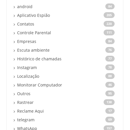
android
84
Aplicativo Espião
205
Contatos
220
Controle Parental
111
Empresas
84
Escuta ambiente
76
Histórico de chamadas
77
Instagram
78
Localização
88
Monitorar Computador
46
Outros
95
Rastrear
138
Reclame Aqui
17
telegram
69
WhatsApp
157