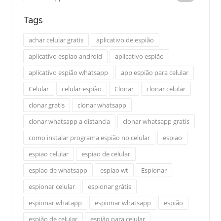
Tags
achar celular gratis
aplicativo de espião
aplicativo espiao android
aplicativo espião
aplicativo espião whatsapp
app espião para celular
Celular
celular espião
Clonar
clonar celular
clonar gratis
clonar whatsapp
clonar whatsapp a distancia
clonar whatsapp gratis
como instalar programa espião no celular
espiao
espiao celular
espiao de celular
espiao de whatsapp
espiao wt
Espionar
espionar celular
espionar grátis
espionar whatapp
espionar whatsapp
espião
espião de celular
espião para celular