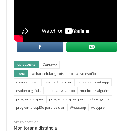
Contatos
CATEGORIAS
achar celular gratis
aplicativo espião
TAGS
espiao celular
espião de celular
espiao de whatsapp
espionar grátis
espionar whatapp
monitorar alguém
programa espião
programa espião para android gratis
programa espião para celular
Whatsapp
wspypro
Artigo anterior
Monitorar a distância