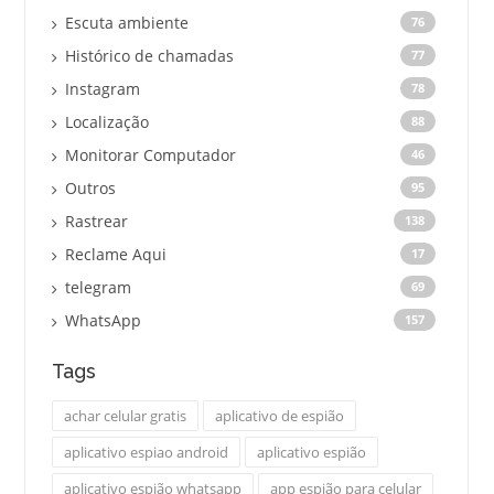
Escuta ambiente
76
Histórico de chamadas
77
Instagram
78
Localização
88
Monitorar Computador
46
Outros
95
Rastrear
138
Reclame Aqui
17
telegram
69
WhatsApp
157
Tags
achar celular gratis
aplicativo de espião
aplicativo espiao android
aplicativo espião
aplicativo espião whatsapp
app espião para celular