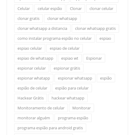
Celular
celular espião
Clonar
clonar celular
clonar gratis
clonar whatsapp
clonar whatsapp a distancia
clonar whatsapp gratis
como instalar programa espião no celular
espiao
espiao celular
espiao de celular
espiao de whatsapp
espiao wt
Espionar
espionar celular
espionar grátis
espionar whatapp
espionar whatsapp
espião
espião de celular
espião para celular
Hackear Grátis
hackear whatsapp
Monitoramento de celular
Monitorar
monitorar alguém
programa espião
programa espião para android gratis