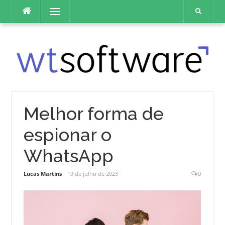
Pular
Menu
para
o
conteúdo
Melhor forma de
espionar o
WhatsApp
Lucas Martins
19 de julho de 2023
0