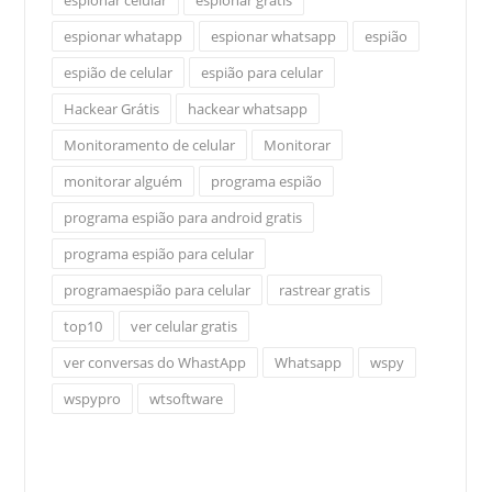
espionar celular
espionar grátis
espionar whatapp
espionar whatsapp
espião
espião de celular
espião para celular
Hackear Grátis
hackear whatsapp
Monitoramento de celular
Monitorar
monitorar alguém
programa espião
programa espião para android gratis
programa espião para celular
programaespião para celular
rastrear gratis
top10
ver celular gratis
ver conversas do WhastApp
Whatsapp
wspy
wspypro
wtsoftware