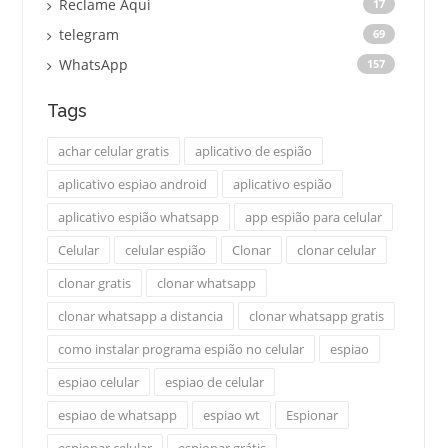
Reclame Aqui
17
telegram
69
WhatsApp
157
Tags
achar celular gratis
aplicativo de espião
aplicativo espiao android
aplicativo espião
aplicativo espião whatsapp
app espião para celular
Celular
celular espião
Clonar
clonar celular
clonar gratis
clonar whatsapp
clonar whatsapp a distancia
clonar whatsapp gratis
como instalar programa espião no celular
espiao
espiao celular
espiao de celular
espiao de whatsapp
espiao wt
Espionar