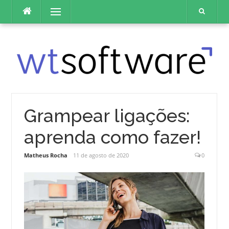
Pular
Menu
para
o
conteúdo
Grampear ligações:
aprenda como fazer!
Matheus Rocha
11 de agosto de 2020
0