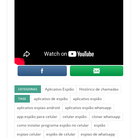
Aplicativo Espião
Histórico de chamadas
CATEGORIAS
aplicativo de espião
aplicativo espião
TAGS
aplicativo espiao android
aplicativo espião whatsapp
app espião para celular
celular espião
clonar whatsapp
como instalar programa espião no celular
espião
espiao celular
espião de celular
espiao de whatsapp