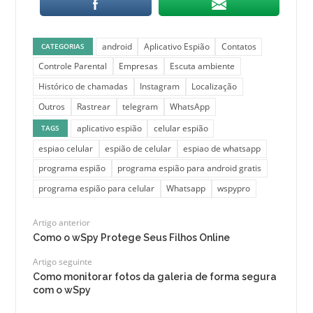
android
Aplicativo Espião
Contatos
CATEGORIAS
Controle Parental
Empresas
Escuta ambiente
Histórico de chamadas
Instagram
Localização
Outros
Rastrear
telegram
WhatsApp
aplicativo espião
celular espião
TAGS
espiao celular
espião de celular
espiao de whatsapp
programa espião
programa espião para android gratis
programa espião para celular
Whatsapp
wspypro
Artigo anterior
Como o wSpy Protege Seus Filhos Online
Artigo seguinte
Como monitorar fotos da galeria de forma segura
com o wSpy