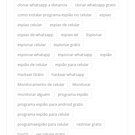
clonar whatsapp a distancia
clonar whatsapp gratis
como instalar programa espião no celular
espiao
espiao celular
espiao de celular
espiao de whatsapp
espiao wt
Espionar
espionar celular
espionar grátis
espionar whatapp
espionar whatsapp
espião
espião de celular
espião para celular
Hackear Grátis
hackear whatsapp
Monitoramento de celular
Monitorar
monitorar alguém
programa espião
programa espião para android gratis
programa espião para celular
programaespião para celular
rastrear gratis
top10
ver celular gratis