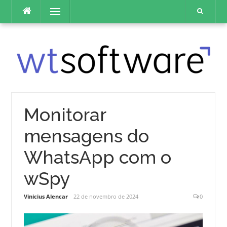
Pular
Menu
para
o
conteúdo
Monitorar
mensagens do
WhatsApp com o
wSpy
Vinicius Alencar
22 de novembro de 2024
0