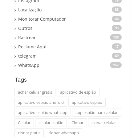
Instagram
78
Localização
88
Monitorar Computador
46
Outros
95
Rastrear
138
Reclame Aqui
17
telegram
69
WhatsApp
157
Tags
achar celular gratis
aplicativo de espião
aplicativo espiao android
aplicativo espião
aplicativo espião whatsapp
app espião para celular
Celular
celular espião
Clonar
clonar celular
clonar gratis
clonar whatsapp