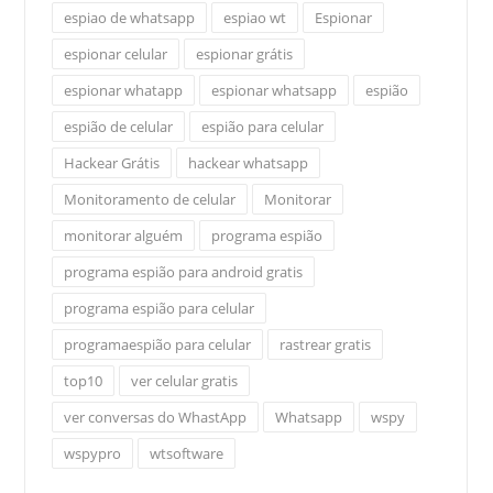
espiao de whatsapp
espiao wt
Espionar
espionar celular
espionar grátis
espionar whatapp
espionar whatsapp
espião
espião de celular
espião para celular
Hackear Grátis
hackear whatsapp
Monitoramento de celular
Monitorar
monitorar alguém
programa espião
programa espião para android gratis
programa espião para celular
programaespião para celular
rastrear gratis
top10
ver celular gratis
ver conversas do WhastApp
Whatsapp
wspy
wspypro
wtsoftware