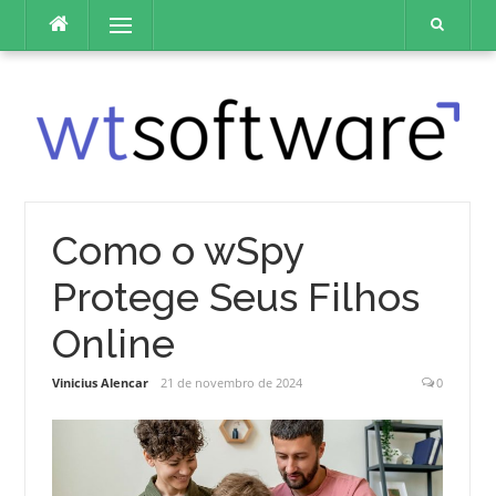
Pular
Menu
para
o
conteúdo
Como o wSpy
Protege Seus Filhos
Online
Vinicius Alencar
21 de novembro de 2024
0