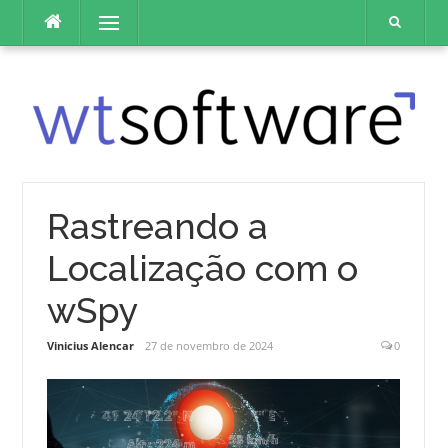
Pular
Menu
para
o
conteúdo
Rastreando a
Localização com o
wSpy
Vinicius Alencar
27 de novembro de 2024
0