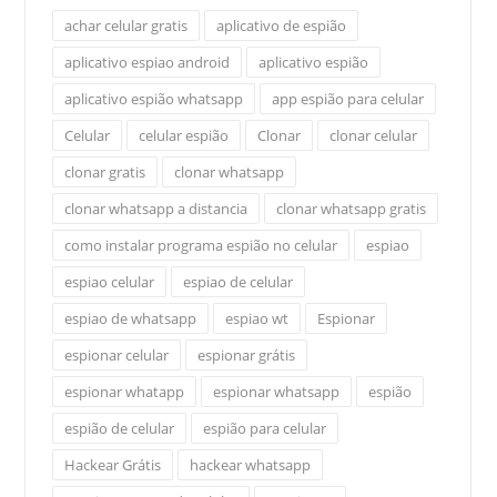
achar celular gratis
aplicativo de espião
aplicativo espiao android
aplicativo espião
aplicativo espião whatsapp
app espião para celular
Celular
celular espião
Clonar
clonar celular
clonar gratis
clonar whatsapp
clonar whatsapp a distancia
clonar whatsapp gratis
como instalar programa espião no celular
espiao
espiao celular
espiao de celular
espiao de whatsapp
espiao wt
Espionar
espionar celular
espionar grátis
espionar whatapp
espionar whatsapp
espião
espião de celular
espião para celular
Hackear Grátis
hackear whatsapp