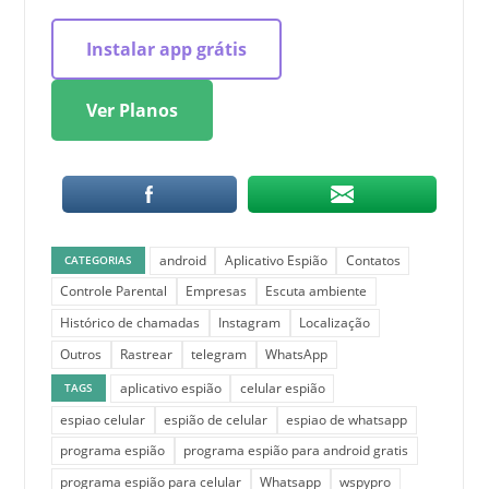
Instalar app grátis
Ver Planos
android
Aplicativo Espião
Contatos
CATEGORIAS
Controle Parental
Empresas
Escuta ambiente
Histórico de chamadas
Instagram
Localização
Outros
Rastrear
telegram
WhatsApp
aplicativo espião
celular espião
TAGS
espiao celular
espião de celular
espiao de whatsapp
programa espião
programa espião para android gratis
programa espião para celular
Whatsapp
wspypro