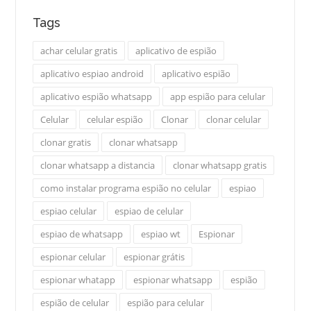
Tags
achar celular gratis
aplicativo de espião
aplicativo espiao android
aplicativo espião
aplicativo espião whatsapp
app espião para celular
Celular
celular espião
Clonar
clonar celular
clonar gratis
clonar whatsapp
clonar whatsapp a distancia
clonar whatsapp gratis
como instalar programa espião no celular
espiao
espiao celular
espiao de celular
espiao de whatsapp
espiao wt
Espionar
espionar celular
espionar grátis
espionar whatapp
espionar whatsapp
espião
espião de celular
espião para celular