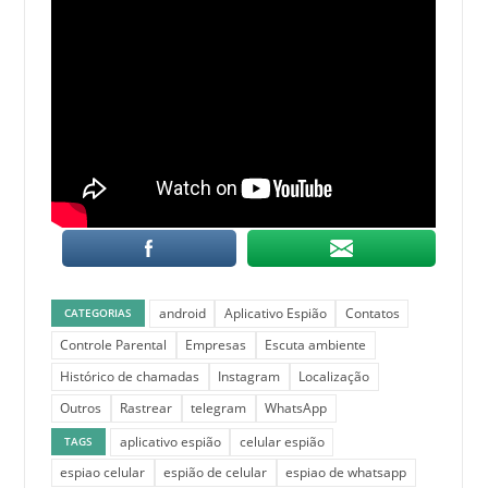
android
Aplicativo Espião
Contatos
CATEGORIAS
Controle Parental
Empresas
Escuta ambiente
Histórico de chamadas
Instagram
Localização
Outros
Rastrear
telegram
WhatsApp
aplicativo espião
celular espião
TAGS
espiao celular
espião de celular
espiao de whatsapp